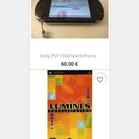
Sony PSP 1004 Noire/Piano...
60,00 €
favorite_border