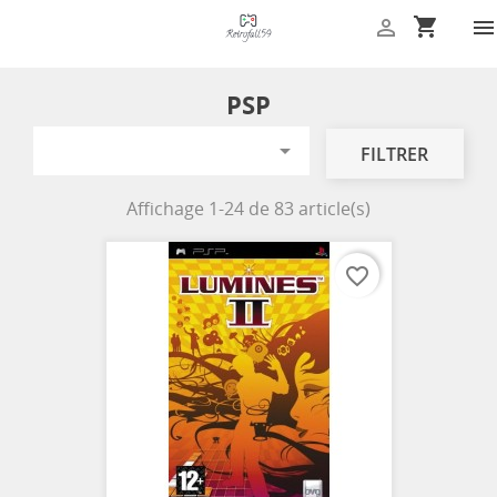
shopping_cart


PSP

FILTRER
Affichage 1-24 de 83 article(s)
favorite_border