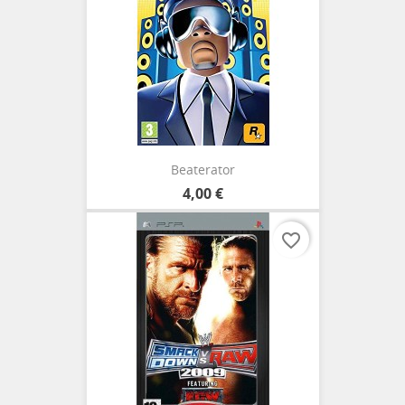
Beaterator
4,00 €
favorite_border