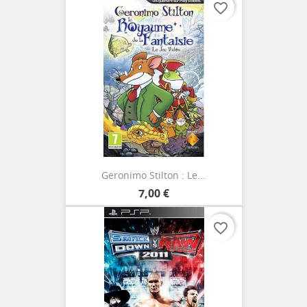
favorite_border
Geronimo Stilton : Le...
7,00 €
favorite_border