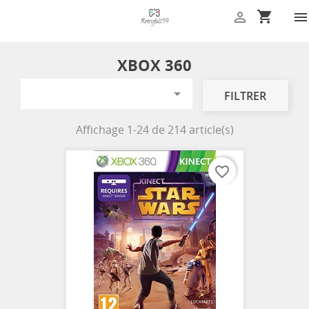
shopping_cart


XBOX 360

FILTRER
Affichage 1-24 de 214 article(s)
favorite_border