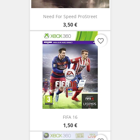
Need For Speed ProStreet
3,50 €
favorite_border
FIFA 16
1,50 €