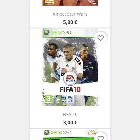
Kinect Star Wars
5,00 €
favorite_border
FIFA 10
3,00 €
favorite_border