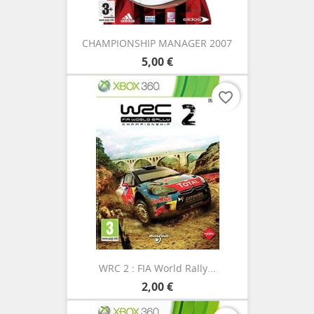
CHAMPIONSHIP MANAGER 2007
5,00 €
favorite_border
WRC 2 : FIA World Rally...
2,00 €