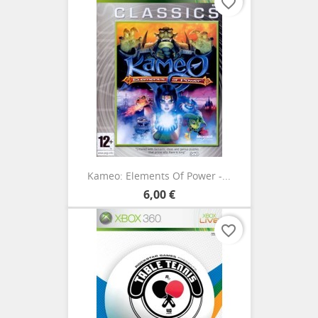
favorite_border
Kameo: Elements Of Power -...
6,00 €
favorite_border